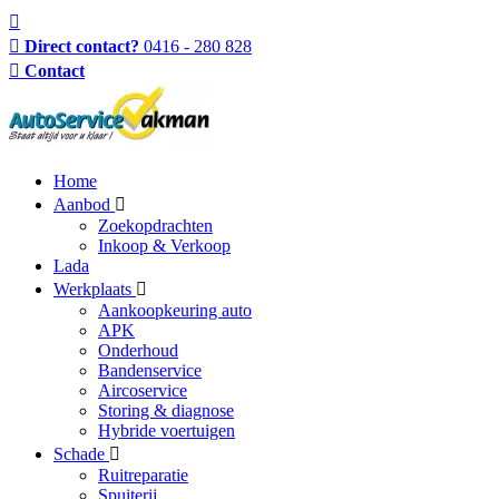
Direct contact?
0416 - 280 828
Contact
Home
Aanbod
Zoekopdrachten
Inkoop & Verkoop
Lada
Werkplaats
Aankoopkeuring auto
APK
Onderhoud
Bandenservice
Aircoservice
Storing & diagnose
Hybride voertuigen
Schade
Ruitreparatie
Spuiterij