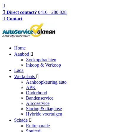
Direct contact?
0416 - 280 828
Contact
Home
Aanbod
Zoekopdrachten
Inkoop & Verkoop
Lada
Werkplaats
Aankoopkeuring auto
APK
Onderhoud
Bandenservice
Aircoservice
Storing & diagnose
Hybride voertuigen
Schade
Ruitreparatie
Spuiterij